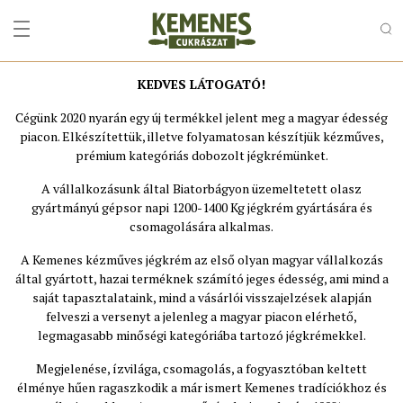
KEDVES LÁTOGATÓ!
Cégünk 2020 nyarán egy új termékkel jelent meg a magyar édesség
piacon. Elkészítettük, illetve folyamatosan készítjük kézműves,
prémium kategóriás dobozolt jégkrémünket.
A vállalkozásunk által Biatorbágyon üzemeltetett olasz
gyártmányú gépsor napi 1200-1400 Kg jégkrém gyártására és
csomagolására alkalmas.
A Kemenes kézműves jégkrém az első olyan magyar vállalkozás
által gyártott, hazai terméknek számító jeges édesség, ami mind a
saját tapasztalataink, mind a vásárlói visszajelzések alapján
felveszi a versenyt a jelenleg a magyar piacon elérhető,
legmagasabb minőségi kategóriába tartozó jégkrémekkel.
Megjelenése, ízvilága, csomagolás, a fogyasztóban keltett
élménye hűen ragaszkodik a már ismert Kemenes tradíciókhoz és