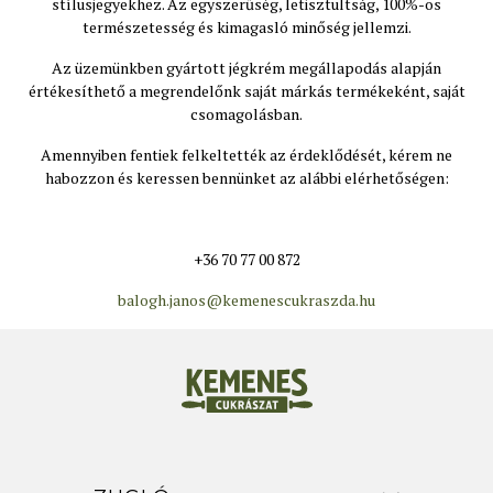
stílusjegyekhez. Az egyszerűség, letisztultság, 100%-os
természetesség és kimagasló minőség jellemzi.
Az üzemünkben gyártott jégkrém megállapodás alapján
értékesíthető a megrendelőnk saját márkás termékeként, saját
csomagolásban.
Amennyiben fentiek felkeltették az érdeklődését, kérem ne
habozzon és keressen bennünket az alábbi elérhetőségen:
+36 70 77 00 872
balogh.janos@kemenescukraszda.hu