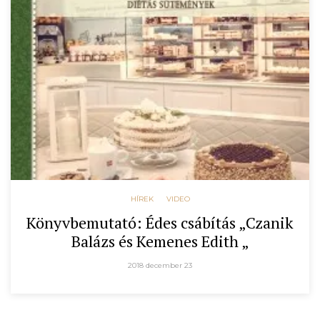
HÍREK
VIDEO
Könyvbemutató: Édes csábítás „Czanik
Balázs és Kemenes Edith „
2018 december 23