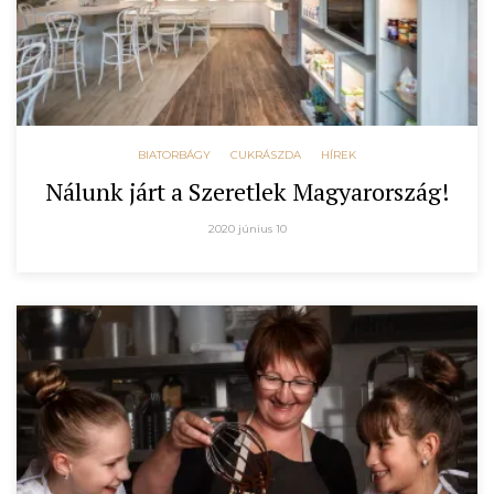
BIATORBÁGY
CUKRÁSZDA
HÍREK
Nálunk járt a Szeretlek Magyarország!
2020 június 10