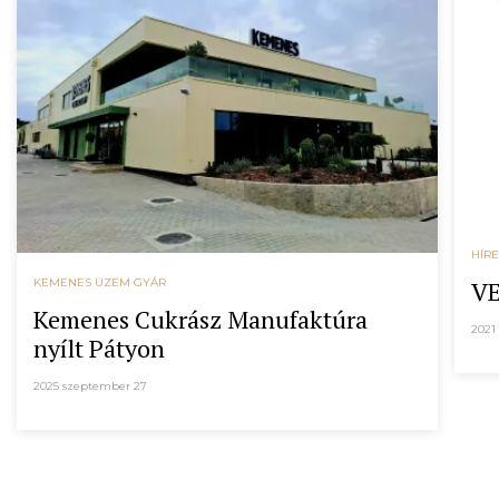
HÍR
VE
KEMENES ÜZEM GYÁR
Kemenes Cukrász Manufaktúra
2021
nyílt Pátyon
2025 szeptember 27