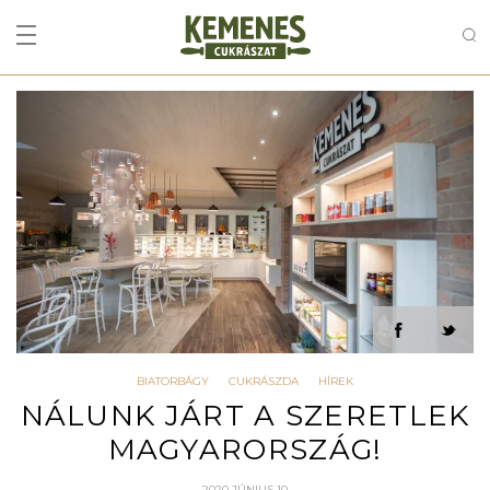
BIATORBÁGY
CUKRÁSZDA
HÍREK
NÁLUNK JÁRT A SZERETLEK
MAGYARORSZÁG!
2020 JÚNIUS 10