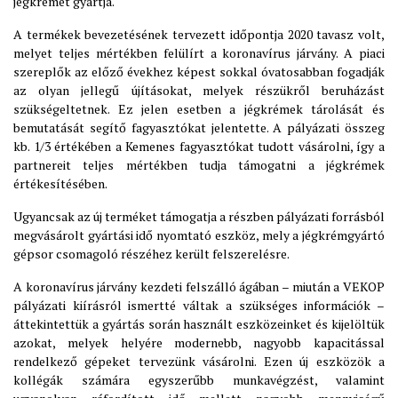
jégkrémet gyártja.
A termékek bevezetésének tervezett időpontja 2020 tavasz volt,
melyet teljes mértékben felülírt a koronavírus járvány. A piaci
szereplők az előző évekhez képest sokkal óvatosabban fogadják
az olyan jellegű újításokat, melyek részükről beruházást
szükségeltetnek. Ez jelen esetben a jégkrémek tárolását és
bemutatását segítő fagyasztókat jelentette. A pályázati összeg
kb. 1/3 értékében a Kemenes fagyasztókat tudott vásárolni, így a
partnereit teljes mértékben tudja támogatni a jégkrémek
értékesítésében.
Ugyancsak az új terméket támogatja a részben pályázati forrásból
megvásárolt gyártási idő nyomtató eszköz, mely a jégkrémgyártó
gépsor csomagoló részéhez került felszerelésre.
A koronavírus járvány kezdeti felszálló ágában – miután a VEKOP
pályázati kiírásról ismertté váltak a szükséges információk –
áttekintettük a gyártás során használt eszközeinket és kijelöltük
azokat, melyek helyére modernebb, nagyobb kapacitással
rendelkező gépeket tervezünk vásárolni. Ezen új eszközök a
kollégák számára egyszerűbb munkavégzést, valamint