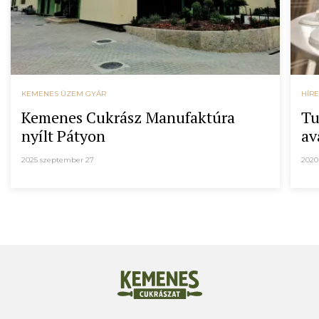
KEMENES ÜZEM GYÁR
HÍR
Kemenes Cukrász Manufaktúra
Tu
nyílt Pátyon
av
2025 szeptember 27
2020