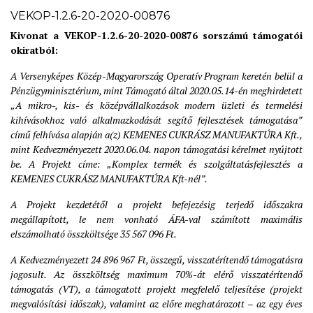
VEKOP-1.2.6-20-2020-00876
Kivonat a VEKOP-1.2.6-20-2020-00876 sorszámú támogatói
okiratból:
A Versenyképes Közép-Magyarország Operatív Program keretén belül a
Pénzügyminisztérium, mint Támogató által 2020.05.14-én meghirdetett
„A mikro-, kis- és középvállalkozások modern üzleti és termelési
kihívásokhoz való alkalmazkodását segítő fejlesztések támogatása”
című felhívása alapján a(z) KEMENES CUKRÁSZ MANUFAKTÚRA Kft.,
mint Kedvezményezett 2020.06.04. napon támogatási kérelmet nyújtott
be. A Projekt címe: „Komplex termék és szolgáltatásfejlesztés a
KEMENES CUKRÁSZ MANUFAKTÚRA Kft-nél”.
A Projekt kezdetétől a projekt befejezésig terjedő időszakra
megállapított, le nem vonható ÁFA-val számított maximális
elszámolható összköltsége 35 567 096 Ft.
A Kedvezményezett 24 896 967 Ft, összegű, visszatérítendő támogatásra
jogosult. Az összköltség maximum 70%-át elérő visszatérítendő
támogatás (VT), a támogatott projekt megfelelő teljesítése (projekt
megvalósítási időszak), valamint az előre meghatározott – az egy éves