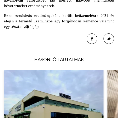
ugyanolyan ráfordított idő mellett nagyobb mennyiségű
készterméket eredményeztek.
Ezen beruházás eredményeként került beüzemelésre 2021 év
elején a termelő üzemünkbe egy forgókocsis kemence valamint
egy tésztanyújtó gép.
HASONLÓ TARTALMAK