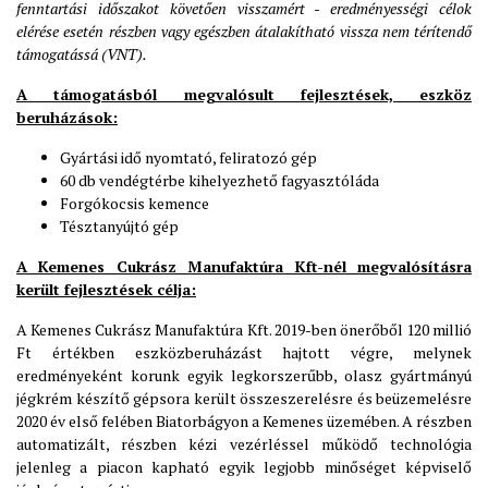
fenntartási időszakot követően visszamért - eredményességi célok
elérése esetén részben vagy egészben átalakítható vissza nem térítendő
támogatássá (VNT).
A támogatásból megvalósult fejlesztések, eszköz
beruházások:
Gyártási idő nyomtató, feliratozó gép
60 db vendégtérbe kihelyezhető fagyasztóláda
Forgókocsis kemence
Tésztanyújtó gép
A Kemenes Cukrász Manufaktúra Kft-nél megvalósításra
került fejlesztések célja:
A Kemenes Cukrász Manufaktúra Kft. 2019-ben önerőből 120 millió
Ft értékben eszközberuházást hajtott végre, melynek
eredményeként korunk egyik legkorszerűbb, olasz gyártmányú
jégkrém készítő gépsora került összeszerelésre és beüzemelésre
2020 év első felében Biatorbágyon a Kemenes üzemében. A részben
automatizált, részben kézi vezérléssel működő technológia
jelenleg a piacon kapható egyik legjobb minőséget képviselő