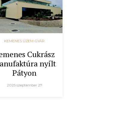
KEMENES ÜZEM GYÁR
emenes Cukrász
anufaktúra nyílt
Pátyon
2025 szeptember 27