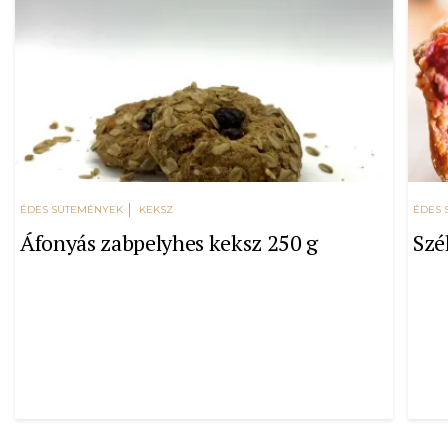
ÉDES SÜTEMÉNYEK
KEKSZ
ÉDES 
Áfonyás zabpelyhes keksz 250 g
Szé