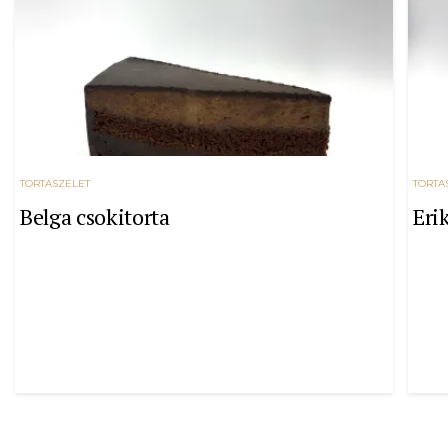
TORTASZELET
TORTA
Belga csokitorta
Eri