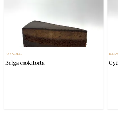
TORTASZELET
TORTA
Belga csokitorta
Gyü