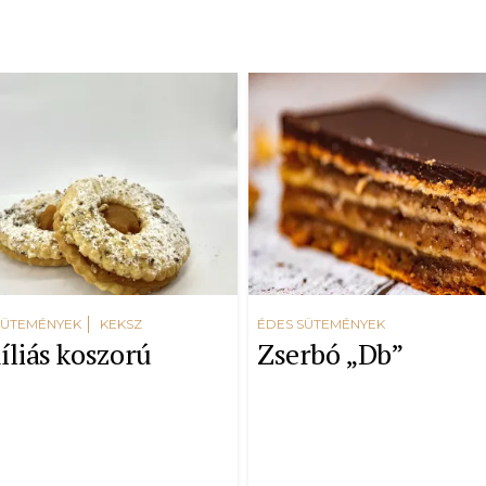
SÜTEMÉNYEK
KEKSZ
ÉDES SÜTEMÉNYEK
íliás koszorú
Zserbó „Db”