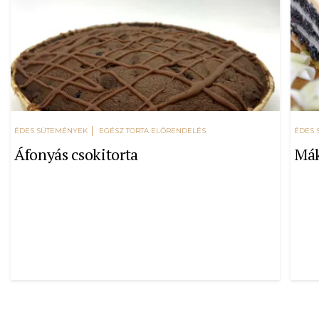
ÉDES SÜTEMÉNYEK
EGÉSZ TORTA ELŐRENDELÉS
ÉDES 
Áfonyás csokitorta
Mák