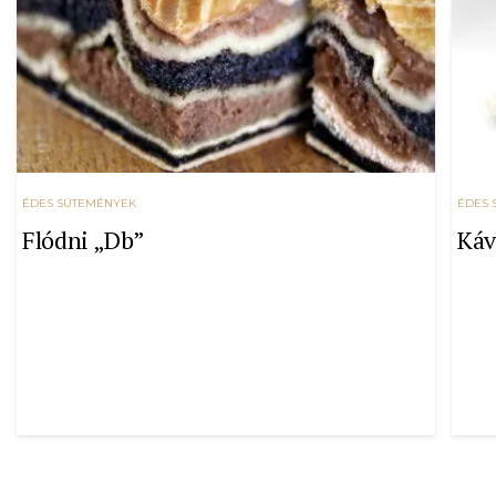
ÉDES SÜTEMÉNYEK
ÉDES 
Flódni „Db”
Káv