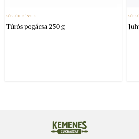
SÓS SÜTEMÉNYEK
SÓS S
Túrós pogácsa 250 g
Juh