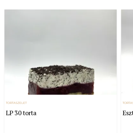
TORTASZELET
TORTA
LP 30 torta
Esz