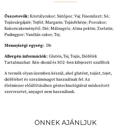
Összetevők:
Kristálycukor; Sütőpor; Vaj; Finomliszt; Só;
Tojássárgájalé; Tejföl; Margarin; Tojásfehérje; Porcukor;
Kukoricakeményítő; Dió; Málnagríz; Alma pektin; Zselatin;
Pudingpor; Vaníliás cukor; Tej;
Mennyiségi egység:
Db
Allergén információk:
Glutén, Tej, Tojás, Diófélék
Tartalmazhat: Kén-dioxid és SO2 -ben kifejezett szulfitok
A termék olyan üzemben készül, ahol glutént, tojást, tejet,
dióféléket és szezámmagot használnak fel. Az
élelmiszer előállításához géntechnológiával módosított
szervezetet, anyagot nem használunk.
ÖNNEK AJÁNLJUK