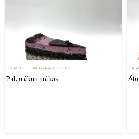
TORTASZELET
PALEO TORTASZELET
TORTA
Paleo álom mákos
Áfo