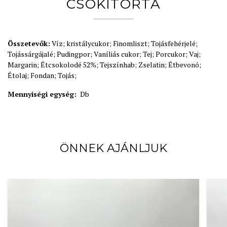
CSOKITORTA
Összetevők:
Víz; kristálycukor; Finomliszt; Tojásfehérjelé;
Tojássárgájalé; Pudingpor; Vaníliás cukor; Tej; Porcukor; Vaj;
Margarin; Étcsokolodé 52%; Tejszínhab; Zselatin; Étbevonó;
Étolaj; Fondan; Tojás;
Mennyiségi egység:
Db
ÖNNEK AJÁNLJUK